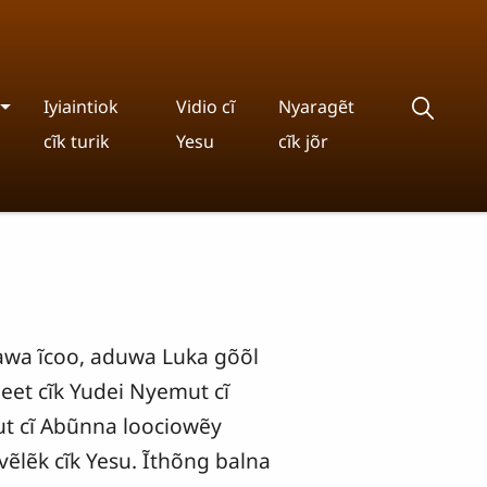
Iyiaintiok
Vidio cĩ
Nyaragẽt
cĩk turik
Yesu
cĩk jõr
awa ĩcoo, aduwa Luka gõõl
eet cĩk Yudei Nyemut cĩ
mut cĩ Abũnna loociowẽy
vẽlẽk cĩk Yesu. Ĩthõng balna