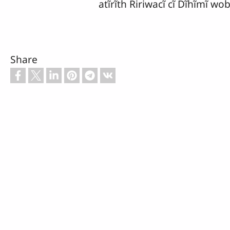
atĩrĩth Ririwacĩ cĩ Dĩhĩmĩ wo
Share