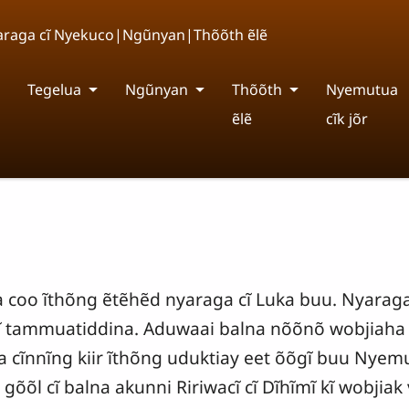
Nyaraga cĩ Nyekuco|Ngũnyan|Thõõth ẽlẽ
Tegelua
Ngũnyan
Thõõth
Nyemutua
ẽlẽ
cĩk jõr
a coo ĩthõng ẽtẽhẽd nyaraga cĩ Luka buu. Nyarag
yĩ tammuatiddina. Aduwaai balna nõõnõ wobjiaha 
ca cĩnnĩng kiir ĩthõng uduktiay eet õõgĩ buu Nye
õõl cĩ balna akunni Ririwacĩ cĩ Dĩhĩmĩ kĩ wobjiak 