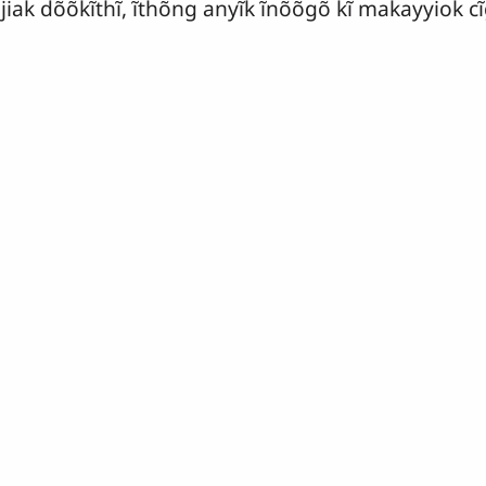
bjiak dõõkĩthĩ, ĩthõng anyĩk ĩnõõgõ kĩ makayyiok cĩg